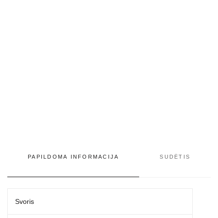
50
g
PAPILDOMA INFORMACIJA
SUDĖTIS
Svoris