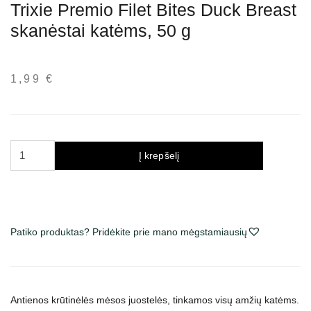
Trixie Premio Filet Bites Duck Breast
skanėstai katėms, 50 g
1,99
€
produkto
Į krepšelį
kiekis:
Trixie
Premio
Filet
Bites
Patiko produktas? Pridėkite prie mano mėgstamiausių
Duck
Breast
skanėstai
katėms,
Antienos krūtinėlės mėsos juostelės, tinkamos visų amžių katėms.