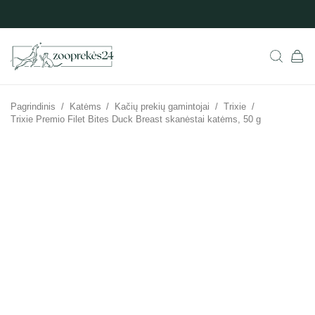
Pagrindinis
/
Katėms
/
Kačių prekių gamintojai
/
Trixie
/
Trixie Premio Filet Bites Duck Breast skanėstai katėms, 50 g