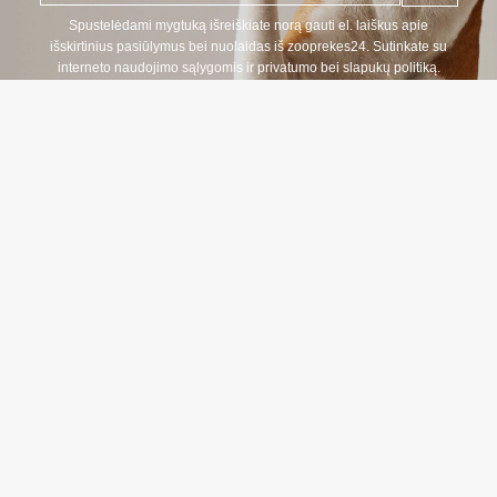
p
a
Spustelėdami mygtuką išreiškiate norą gauti el. laiškus apie
š
išskirtinius pasiūlymus bei nuolaidas iš zooprekes24. Sutinkate su
t
interneto naudojimo sąlygomis ir privatumo bei slapukų politiką.
a
s