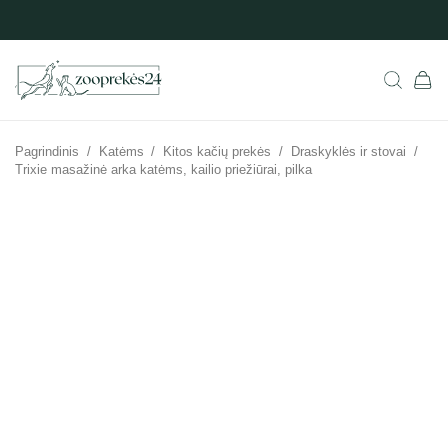
Pagrindinis
/
Katėms
/
Kitos kačių prekės
/
Draskyklės ir stovai
/
Trixie masažinė arka katėms, kailio priežiūrai, pilka