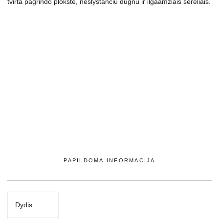
tvirta pagrindo plokšte, neslystančiu dugnu ir ilgaamžiais šereliais.
PAPILDOMA INFORMACIJA
Dydis