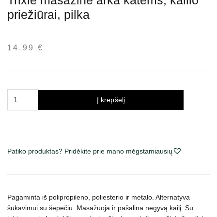
Trixie masažinė arka katėms, kailio
priežiūrai, pilka
14,99
€
produkto
Į krepšelį
kiekis:
Trixie
masažinė
arka
Patiko produktas? Pridėkite prie mano mėgstamiausių
katėms,
kailio
priežiūrai,
pilka
Pagaminta iš polipropileno, poliesterio ir metalo. Alternatyva
šukavimui su šepečiu. Masažuoja ir pašalina negyvą kailį. Su