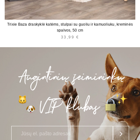
Trixie Baza draskyklė katėms, stulpai su guoliu ir kamuoliuku, kreminės
spalvos, 50 cm
33,99
€
E
*
l.