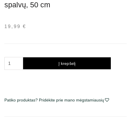
spalvų, 50 cm
19,99
€
produkto
Į krepšelį
kiekis:
Trixie
draskyklė
stulpas
katėms,
Patiko produktas? Pridėkite prie mano mėgstamiausių
įv.
spalvų,
50
cm