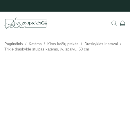
Pagrindinis
/
Katėms
/
Kitos kačių prekės
/
Draskyklės ir stovai
/
Trixie draskyklė stulpas katėms, įv. spalvų, 50 cm