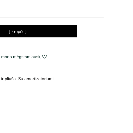
Į krepšelį
ie mano mėgstamiausių
ir pliušo.
Su amortizatoriumi.