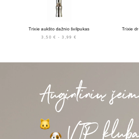
Trixie aukšto dažnio švilpukas
Trixie d
3,50
€
-
3,99
€
KAINŲ
INTERVALAS:
NUO
3,50 €
IKI
3,99 €