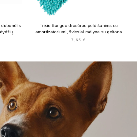
s dubenėlis
Trixie Bungee dresūros pelė šunims su
Tri
 dydžių
amortizatoriumi, šviesiai mėlyna su geltona
KAINŲ
7,65
€
INTERVALAS:
NUO
2,45 €
IKI
5,50 €