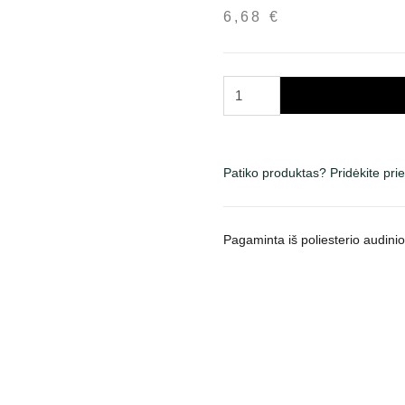
6,68
€
produkto
kiekis:
Trixie
Bungee
dresūros
Patiko produktas? Pridėkite pr
pelė
šunims
su
Pagaminta iš poliesterio audinio 
amortizatoriumi,
žalia