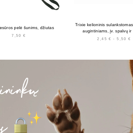
Trixie kelioninis sulankstoma
resūros pelė šunims, džiutas
augintiniams, įv. spalvų ir
7,50
€
2,45
€
-
5,50
€