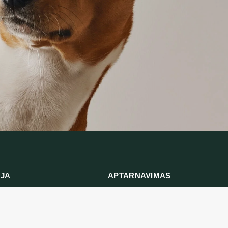
IJA
APTARNAVIMAS
ymas
Prekių grąžinimas
ika
Susisiekite su mumis
ės ir sąlygos
Prekių grąžinimo forma