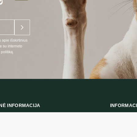
 apie išskirtinius
e su interneto
politiką.
NĖ INFORMACIJA
INFORMAC
:
Prekių pristat
666
Privatumo polit
 telefonu LT, RU kalbomis)
Pirkimo taisykl