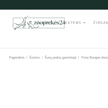
ŠUNIMS
KATĖMS
ŽIRGA
Pagrindinis
/
Šunims
/
Šunų prekių gamintojai
/
Trixie Bungee dres