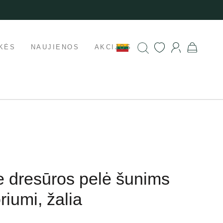
KĖS
NAUJIENOS
AKCIJOS
e dresūros pelė šunims
riumi, žalia