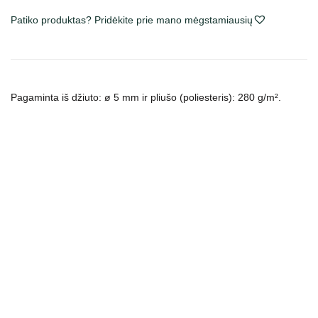
stulpas
Patiko produktas? Pridėkite prie mano mėgstamiausių
katėms,
įv.
spalvų,
62
Pagaminta iš džiuto: ø 5 mm ir pliušo (poliesteris):
280 g/m².
cm