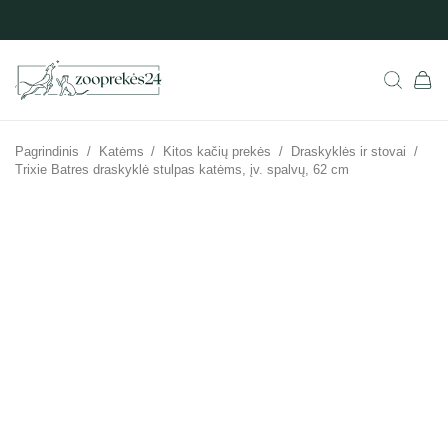
Pagrindinis
/
Katėms
/
Kitos kačių prekės
/
Draskyklės ir stovai
/
Trixie Batres draskyklė stulpas katėms, įv. spalvų, 62 cm