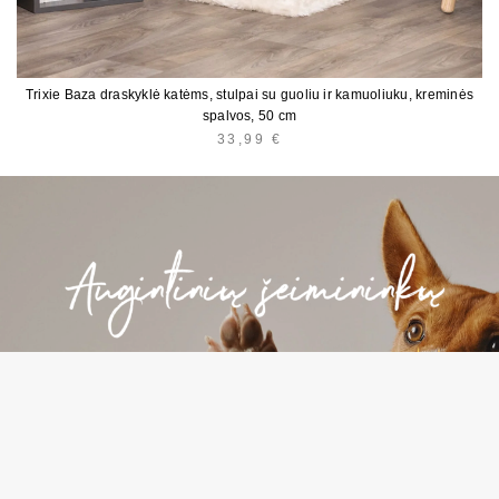
Trixie Baza draskyklė katėms, stulpai su guoliu ir kamuoliuku, kreminės
spalvos, 50 cm
33,99
€
E
*
l.