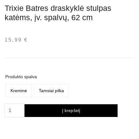
Trixie Batres draskyklė stulpas
katėms, įv. spalvų, 62 cm
15,99
€
Produkto spalva
Kreminė
Tamsiai pilka
produkto
Į krepšelį
kiekis:
Trixie
Batres
draskyklė