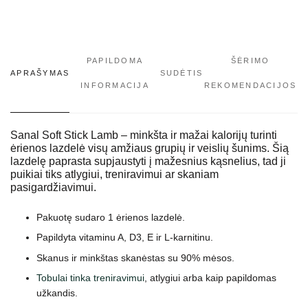
PAPILDOMA
ŠĖRIMO
APRAŠYMAS
SUDĖTIS
INFORMACIJA
REKOMENDACIJOS
Sanal Soft Stick Lamb – minkšta ir mažai kalorijų turinti
ėrienos lazdelė visų amžiaus grupių ir veislių šunims. Šią
lazdelę paprasta supjaustyti į mažesnius kąsnelius, tad ji
puikiai tiks atlygiui, treniravimui ar skaniam
pasigardžiavimui.
Pakuotę sudaro 1 ėrienos lazdelė.
Papildyta vitaminu A, D3, E ir L-karnitinu.
Skanus ir minkštas skanėstas su 90% mėsos.
Tobulai tinka treniravimui
, atlygiui arba kaip papildomas
užkandis.