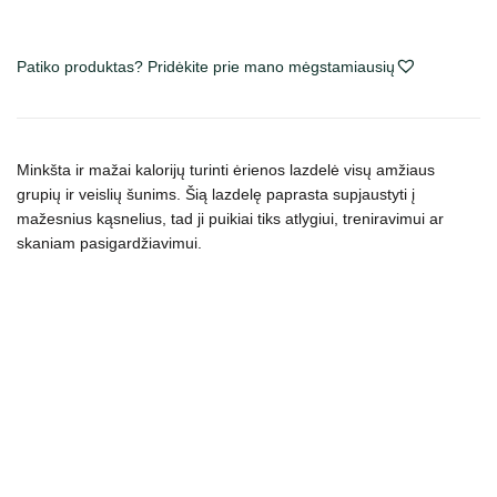
Patiko produktas? Pridėkite prie mano mėgstamiausių
Minkšta ir mažai kalorijų turinti ėrienos lazdelė visų amžiaus
grupių ir veislių šunims. Šią lazdelę paprasta supjaustyti į
mažesnius kąsnelius, tad ji puikiai tiks atlygiui, treniravimui ar
skaniam pasigardžiavimui.