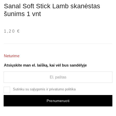
Sanal Soft Stick Lamb skanėstas
šunims 1 vnt
1,20
€
Neturime
Atsiųskite man el. laišką, kai vėl bus sandėlyje
Sutinku su
sąlygomis
ir
privatumo politika
Prenumeruoti