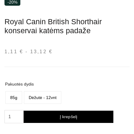
-20%
Royal Canin British Shorthair
konservai katėms padaže
1,11
€
-
13,12
€
Kainų
intervalas:
nuo
1,11 €
iki
Pakuotės dydis
13,12 €
85g
Dėžutė - 12vnt
produkto
Į krepšelį
kiekis:
Royal