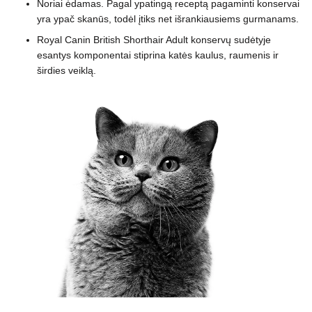
Noriai ėdamas. Pagal ypatingą receptą pagaminti konservai
yra ypač skanūs, todėl įtiks net išrankiausiems gurmanams.
Royal Canin British Shorthair Adult konservų sudėtyje
esantys komponentai stiprina katės kaulus, raumenis ir
širdies veiklą.