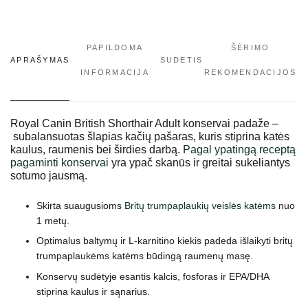
PAPILDOMA
ŠĖRIMO
APRAŠYMAS
SUDĖTIS
INFORMACIJA
REKOMENDACIJOS
Royal Canin British Shorthair Adult konservai padaže –
subalansuotas šlapias kačių pašaras, kuris stiprina katės
kaulus, raumenis bei širdies darbą.
Pagal ypatingą receptą
pagaminti konservai
yra ypač skanūs ir greitai sukeliantys
sotumo jausmą.
Skirta suaugusioms
Britų trumpaplaukių veislės katėms
nuo
1 metų.
Optimalus baltymų ir L-karnitino kiekis padeda išlaikyti britų
trumpaplaukėms katėms būdingą raumenų masę.
Konservų sudėtyje esantis kalcis, fosforas ir EPA/DHA
stiprina kaulus ir sąnarius.