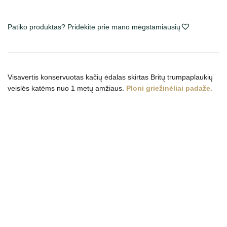
Canin
British
Shorthair
Patiko produktas? Pridėkite prie mano mėgstamiausių
konservai
katėms
padaže
Visavertis konservuotas kačių ėdalas skirtas Britų trumpaplaukių
veislės katėms nuo 1 metų amžiaus.
Ploni griežinėliai padaže.