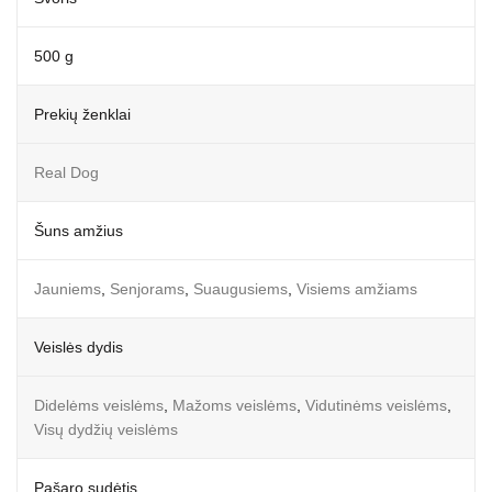
500 g
Prekių ženklai
Real Dog
Šuns amžius
Jauniems
,
Senjorams
,
Suaugusiems
,
Visiems amžiams
Veislės dydis
Didelėms veislėms
,
Mažoms veislėms
,
Vidutinėms veislėms
,
Visų dydžių veislėms
Pašaro sudėtis