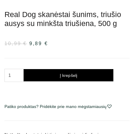
Real Dog skanėstai šunims, triušio
ausys su minkšta triušiena, 500 g
10,99
€
Pradinė
9,89
€
Dabartinė
kaina
kaina
buvo:
yra:
10,99 €.
9,89 €.
produkto
Į krepšelį
kiekis:
Real
Dog
skanėstai
Patiko produktas? Pridėkite prie mano mėgstamiausių
šunims,
triušio
ausys
su