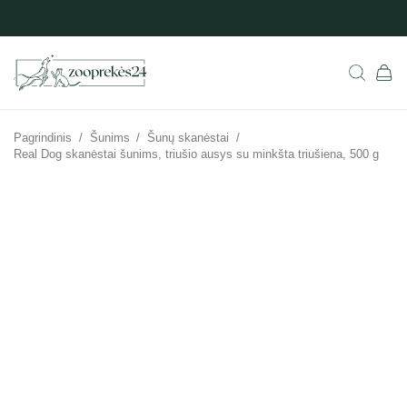
Pagrindinis
/
Šunims
/
Šunų skanėstai
/
Real Dog skanėstai šunims, triušio ausys su minkšta triušiena, 500 g