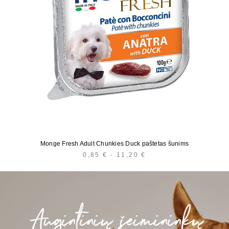
Monge Fresh Adult Chunkies Duck paštetas šunims
0,85
€
-
11,20
€
KAINŲ
INTERVALAS:
NUO
0,85 €
IKI
11,20 €