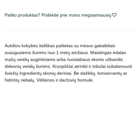
Fresh
Adult
Patiko produktas? Pridėkite prie mano mėgstamiausių
Chunkies
Chicken
&
Vegetables
paštetas
Aukštos kokybės itališkas paštetas su mėsos gabalėliais
suaugusiems šunims nuo
1 met
ų amžiaus
. Maistingas ėdalas
šunims
mažų veislių augintiniams arba nuostabaus skonio užkandis
didesnių veislių šunims. Kruopščiai atrinkti ir tobulai subalansuoti
šviežių ingredientų skonių deriniai. Be dažiklių, konservantų ar
hidrintų riebalų. Vištienos ir daržovių formulė.