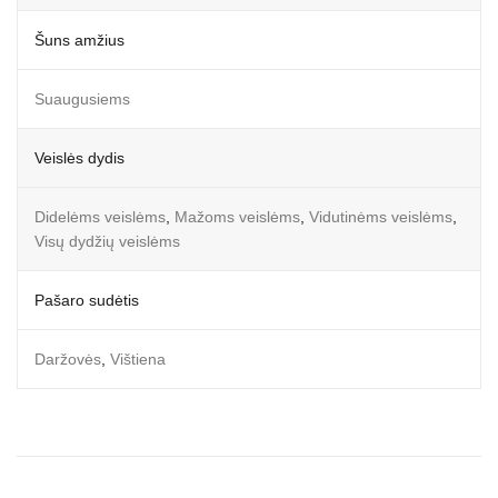
Šuns amžius
Suaugusiems
Veislės dydis
Didelėms veislėms
,
Mažoms veislėms
,
Vidutinėms veislėms
,
Visų dydžių veislėms
Pašaro sudėtis
Daržovės
,
Vištiena