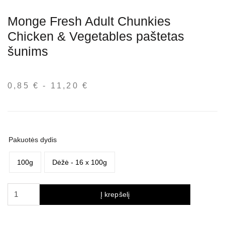
Monge Fresh Adult Chunkies
Chicken & Vegetables paštetas
šunims
0,85
€
-
11,20
€
Kainų
intervalas:
nuo
0,85 €
iki
Pakuotės dydis
11,20 €
100g
Dėžė - 16 x 100g
produkto
Į krepšelį
kiekis:
Monge