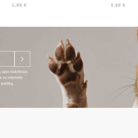
1,99
€
3,60
€
 apie išskirtinius
e su interneto
politiką.