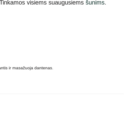
i. Tinkamos visiems suaugusiems
šunims
.
antis ir masažuoja dantenas.