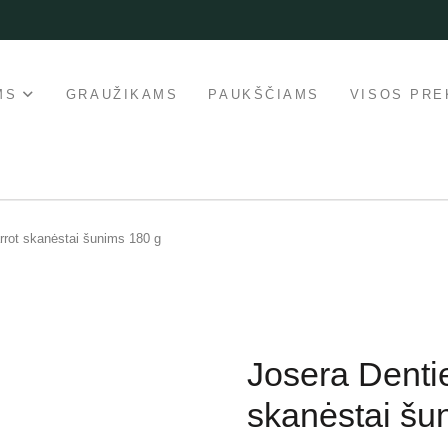
MS
GRAUŽIKAMS
PAUKŠČIAMS
VISOS PRE
rrot skanėstai šunims 180 g
Josera Denti
skanėstai šu