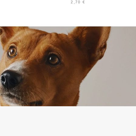
2,70
€