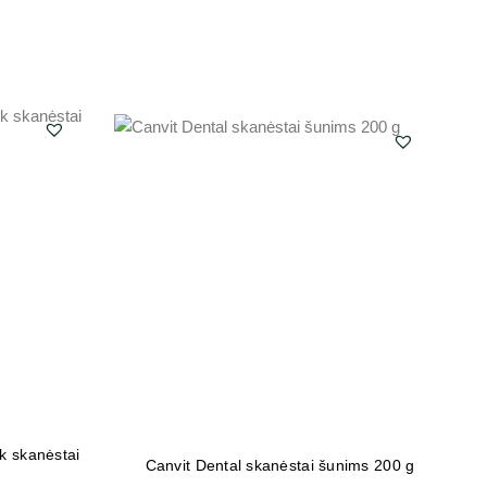
k skanėstai
Ad
Canvit Dental skanėstai šunims 200 g