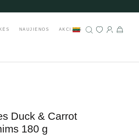
KĖS
NAUJIENOS
AKCIJOS
es Duck & Carrot
nims 180 g