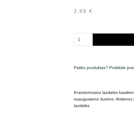
2,69
€
produkto
kiekis:
Josera
Denties
Duck
Patiko produktas? Pridėkite pr
&
Carrot
skanėstai
Kramtomosios lazdelės kasdiene
šunims
suaugusiems šunims. Antienos i
180
lazdelės.
g