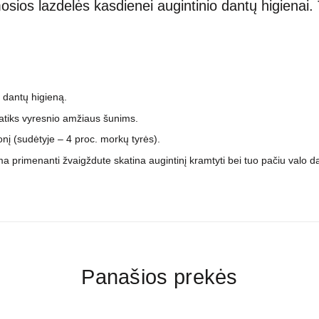
sios lazdelės kasdienei augintinio dantų higiena
ę dantų higieną.
patiks vyresnio amžiaus šunims.
nį (sudėtyje – 4 proc. morkų tyrės).
a primenanti žvaigždute skatina augintinį kramtyti bei tuo pačiu valo d
Panašios prekės