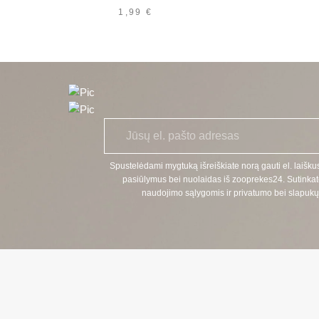
1,99
€
E
*
l.
p
a
Spustelėdami mygtuką išreiškiate norą gauti el. laiškus
š
pasiūlymus bei nuolaidas iš zooprekes24. Sutinkat
t
naudojimo sąlygomis ir privatumo bei slapukų 
a
s