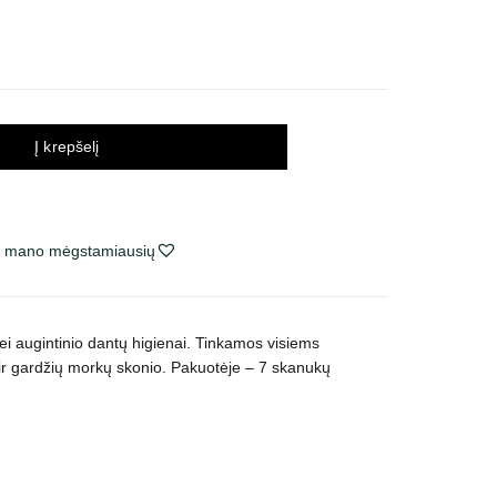
Į krepšelį
ie mano mėgstamiausių
i augintinio dantų higienai. Tinkamos visiems
r gardžių morkų skonio. Pakuotėje – 7 skanukų