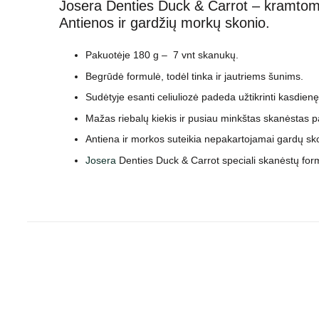
Josera Denties Duck & Carrot – kramtomo
Antienos ir gardžių morkų skonio.
Pakuotėje 180 g – 7 vnt skanukų.
Begrūdė formulė, todėl tinka ir jautriems šunims.
Sudėtyje esanti celiuliozė padeda užtikrinti kasdien
Mažas riebalų kiekis ir pusiau minkštas skanėstas 
Antiena ir morkos suteikia nepakartojamai gardų sko
Josera
Denties Duck & Carrot speciali skanėstų form