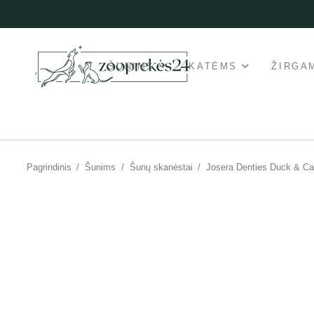
ŠUNIMS
KATĖMS
ŽIRGA
Pagrindinis
/
Šunims
/
Šunų skanėstai
/
Josera Denties Duck & Ca