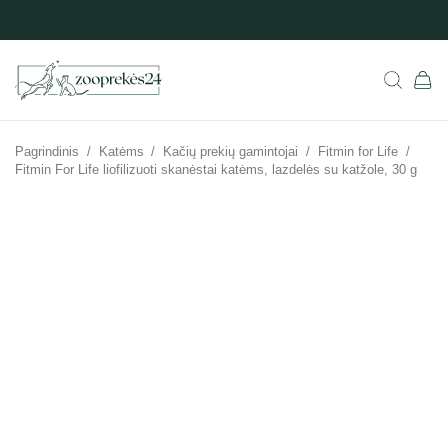
Pagrindinis
/
Katėms
/
Kačių prekių gamintojai
/
Fitmin for Life
/
Fitmin For Life liofilizuoti skanėstai katėms, lazdelės su katžole, 30 g