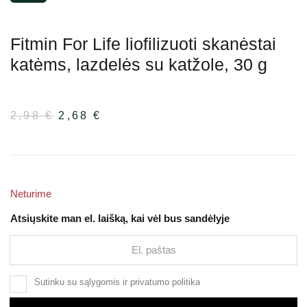
Fitmin For Life liofilizuoti skanėstai
katėms, lazdelės su katžole, 30 g
2,98
€
Pradinė
2,68
€
Dabartinė
kaina
kaina
buvo:
yra:
2,98 €.
2,68 €.
Neturime
Atsiųskite man el. laišką, kai vėl bus sandėlyje
Sutinku su
sąlygomis
ir
privatumo politika