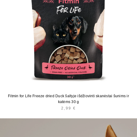
Fitmin for Life Freeze dried Duck šaltyje išdžiovinti skanėstai šunims ir
katėms 30 g
2,99
€