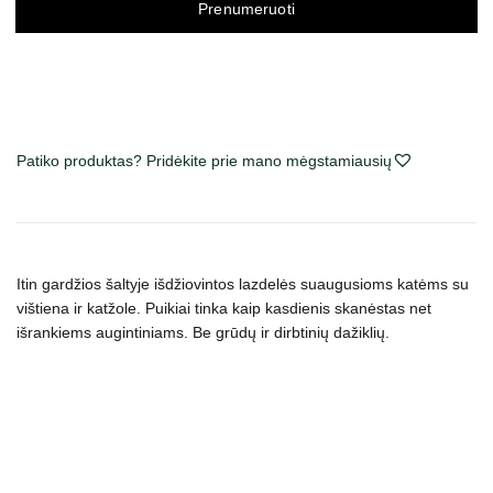
Prenumeruoti
Patiko produktas? Pridėkite prie mano mėgstamiausių
Itin gardžios šaltyje išdžiovintos lazdelės suaugusioms katėms su
vištiena ir katžole. Puikiai tinka kaip kasdienis skanėstas net
išrankiems augintiniams.
Be grūdų ir dirbtinių dažiklių.