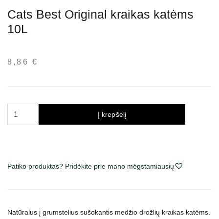
Cats Best Original kraikas katėms
10L
8,86
€
produkto
Į krepšelį
kiekis:
Cats
Best
Original
Patiko produktas? Pridėkite prie mano mėgstamiausių
kraikas
katėms
10L
Natūralus į grumstelius sušokantis medžio drožlių kraikas katėms.