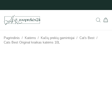
Pagrindinis
/
Katėms
/
Kačių prekių gamintojai
/
Cat's Best
/
Cats Best Original kraikas katėms 10L