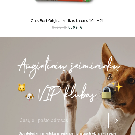
Cats Best Original kraikas katėms 10L + 2L
9,99
€
PRADINĖ
8,99
€
DABARTINĖ
KAINA
KAINA
BUVO:
YRA:
9,99 €.
8,99 €.
E
*
l.
p
a
Spustelėdami mygtuką išreiškiate norą gauti el. laiškus apie