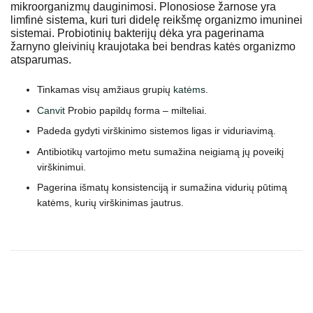
mikroorganizmų dauginimosi. Plonosiose žarnose yra
limfinė sistema, kuri turi didelę reikšmę organizmo imuninei
sistemai. Probiotinių bakterijų dėka yra pagerinama
žarnyno gleivinių kraujotaka bei bendras katės organizmo
atsparumas.
Tinkamas visų amžiaus grupių
katėms
.
Canvit
Probio papildų forma – milteliai.
Padeda gydyti virškinimo sistemos ligas ir viduriavimą.
Antibiotikų vartojimo metu sumažina neigiamą jų poveikį
virškinimui.
Pagerina išmatų konsistenciją ir sumažina vidurių pūtimą
katėms, kurių virškinimas jautrus.