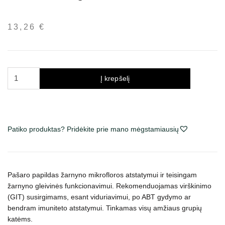
13,26
€
produkto
Į krepšelį
kiekis:
Canvit
Probio
maisto
Patiko produktas? Pridėkite prie mano mėgstamiausių
papildas
katėms
100
g
Pašaro papildas žarnyno mikrofloros atstatymui ir teisingam
žarnyno gleivinės funkcionavimui. Rekomenduojamas virškinimo
(GIT) susirgimams, esant viduriavimui, po ABT gydymo ar
bendram imuniteto atstatymui. Tinkamas visų amžiaus grupių
katėms.