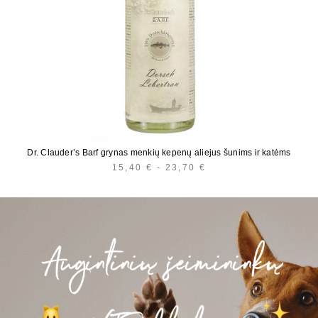
Dr. Clauder’s Barf grynas menkių kepenų aliejus šunims ir katėms
15,40
€
-
23,70
€
KAINŲ
INTERVALAS:
NUO
15,40 €
IKI
23,70 €