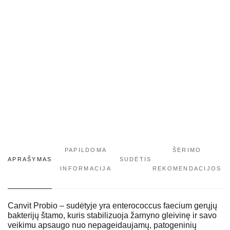
PAPILDOMA
ŠĖRIMO
APRAŠYMAS
SUDĖTIS
INFORMACIJA
REKOMENDACIJOS
Canvit Probio – sudėtyje yra enterococcus faecium gerųjų
bakterijų štamo, kuris stabilizuoja žarnyno gleivinę ir savo
veikimu apsaugo nuo nepageidaujamų, patogeninių