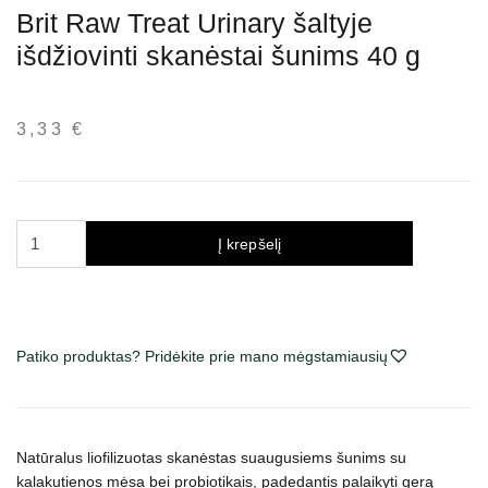
Brit Raw Treat Urinary šaltyje
išdžiovinti skanėstai šunims 40 g
3,33
€
produkto
Į krepšelį
kiekis:
Brit
Raw
Treat
Patiko produktas? Pridėkite prie mano mėgstamiausių
Urinary
šaltyje
išdžiovinti
skanėstai
Natūralus liofilizuotas skanėstas suaugusiems šunims su
šunims
kalakutienos mėsa bei probiotikais, padedantis palaikyti gerą