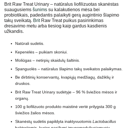
Brit Raw Treat Urinary – natūralus liofilizuotas skanėstas
suaugusiems
šunims
su kalakutienos mėsa bei
probiotikais, padedantis palaikyti gerą augintinio šlapimo
takų sveikatą.
Brit
Raw Treat puikus pasirinkimas
dresavimo metu arba tiesiog kaip gardus kasdienis
užkandis.
Natūrali sudėtis.
Kepenėlės – puikiam skoniui.
Moliūgas – netirpių skaidulų šaltinis.
Spanguolės – natūralus šlapimo takų sveikatos palaikymas.
Be dirbtinių konservantų, kvapiųjų medžiagų, dažiklių ir
druskos.
Brit Raw Treat Urinary sudėtyje – 96 % šviežios mėsos ir
organų.
100 g liofilizuoto produkto maistinė vertė prilygsta 300 g
šviežios žalios mėsos.
Skanėstų sudėtis papildyta inaktyvuotomis
Lactobacillus
bakterijomis, kurios pasižymi imunomoduliuojamuoju