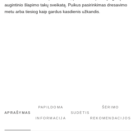
40
augintinio šlapimo takų sveikatą. Puikus pasirinkimas dresavimo
g
metu arba tiesiog kaip gardus kasdienis užkandis.
PAPILDOMA
ŠĖRIMO
APRAŠYMAS
SUDĖTIS
INFORMACIJA
REKOMENDACIJOS