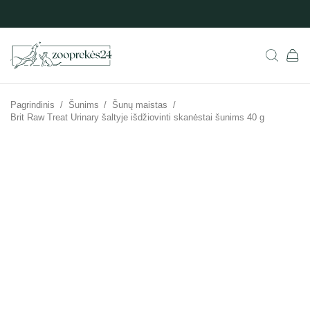
Pagrindinis
/
Šunims
/
Šunų maistas
/
Brit Raw Treat Urinary šaltyje išdžiovinti skanėstai šunims 40 g