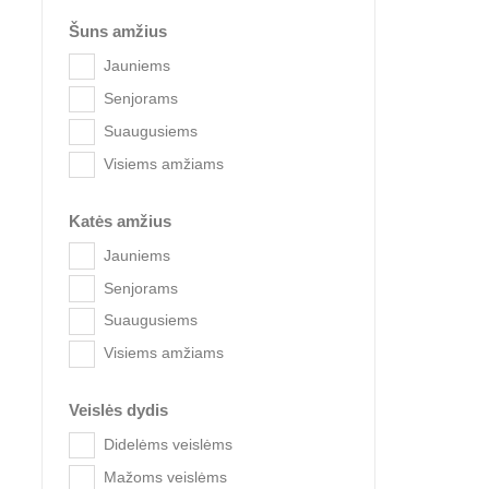
Šuns amžius
Jauniems
Senjorams
Suaugusiems
Visiems amžiams
Brit 
Katės amžius
Jauniems
Senjorams
Suaugusiems
Visiems amžiams
Veislės dydis
Didelėms veislėms
Mažoms veislėms