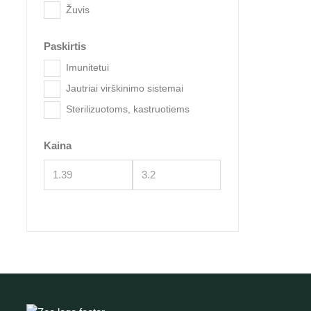
Žuvis
Fitmin f
Paskirtis
Imunitetui
Jautriai virškinimo sistemai
Sterilizuotoms, kastruotiems
Kaina