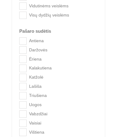
Vidutinėms veislėms
Visų dydžių veislėms
Brit C
Pašaro sudėtis
Antiena
Daržovės
Ėriena
Kalakutiena
Katžolė
Lašiša
Triušiena
Uogos
Vabzdžiai
Vaisiai
Vištiena