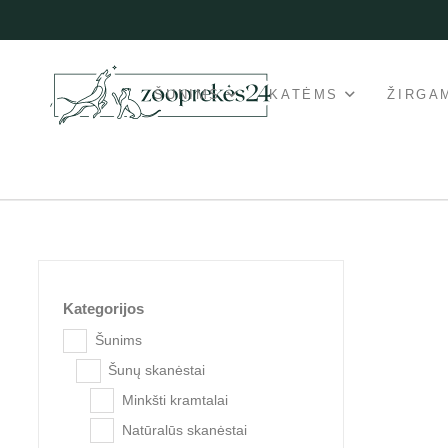
ŠUNIMS
KATĖMS
ŽIRGA
Kategorijos
Šunims
Šunų skanėstai
Minkšti kramtalai
Natūralūs skanėstai