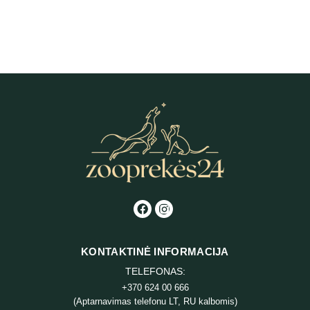
Fitmin Purity Indoor sausas maistas
katėms
4,67
€
-
57,84
€
KAINŲ
INTERVALAS:
NUO
4,67 €
IKI
57,84 €
KONTAKTINĖ INFORMACIJA
TELEFONAS:
+370 624 00 666
(Aptarnavimas telefonu LT, RU kalbomis)