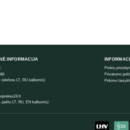
NĖ INFORMACIJA
INFORMAC
:
Prekių pristat
666
Privatumo polit
 telefonu LT, RU kalbomis)
Pirkimo taisykl
oprekes24.lt
 paštu LT, RU, EN kalbomis)