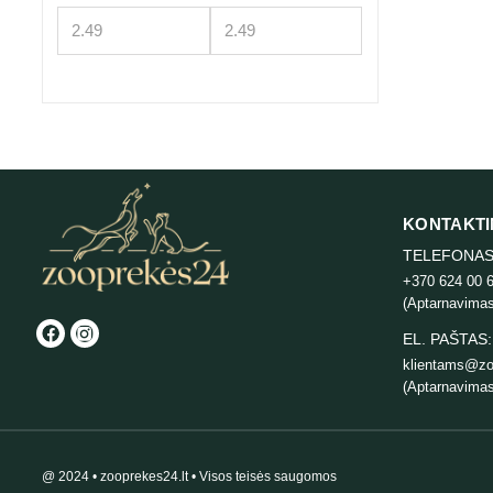
KONTAKTI
TELEFONAS
+370 624 00 
(Aptarnavimas
EL. PAŠTAS:
klientams@zo
(Aptarnavimas
@ 2024 • zooprekes24.lt • Visos teisės saugomos