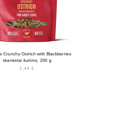
e Crunchy Ostrich with Blackberries
skanėstai šunims, 200 g
2,49
€