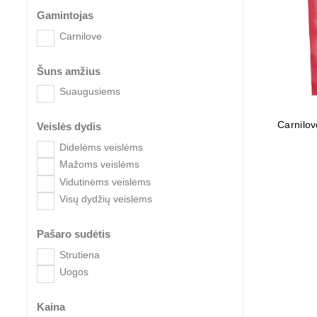
Gamintojas
Carnilove
Šuns amžius
Suaugusiems
Carnilov
Veislės dydis
Didelėms veislėms
Mažoms veislėms
Vidutinėms veislėms
Visų dydžių veislėms
Pašaro sudėtis
Strutiena
Uogos
Kaina