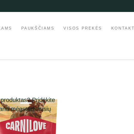
KAMS
PAUKŠČIAMS
VISOS PREKĖS
KONTAKT
 produktas? Pridėkite
mano mėgstamiausių