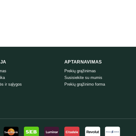
IJA
APTARNAVIMAS
ymas
Prekių grąžinimas
ika
Susisiekite su mumis
ės ir sąlygos
Prekių grąžinimo forma