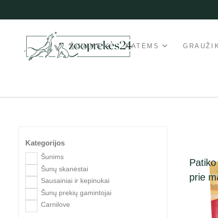
ŠUNIMS
KATĖMS
GRAUŽI
Kategorijos
Šunims
Patiko
Šunų skanėstai
prie 
Sausainiai ir kepinukai
Šunų prekių gamintojai
Carnilove