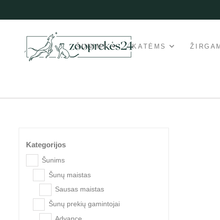
ŠUNIMS
KATĖMS
ŽIRGA
Kategorijos
Šunims
Šunų maistas
Popul
Sausas maistas
Šunų prekių gamintojai
Advance