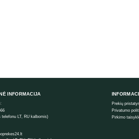
NĖ INFORMACIJA
INFORMAC
:
Prekių pristat
666
Privatumo polit
 telefonu LT, RU kalbomis)
Pirkimo taisykl
oprekes24.lt