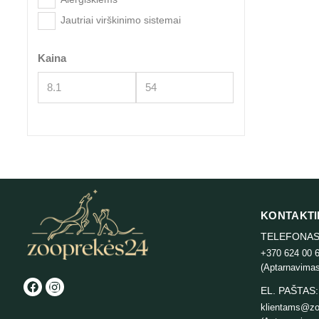
Jautriai virškinimo sistemai
Kaina
KONTAKTI
TELEFONAS
+370 624 00 
(Aptarnavimas
EL. PAŠTAS:
klientams@zo