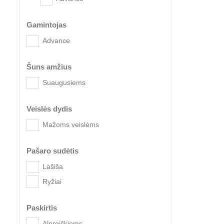
Gamintojas
Advance
Šuns amžius
Suaugusiems
Advan
Veislės dydis
Mažoms veislėms
Pašaro sudėtis
Lašiša
Ryžiai
Paskirtis
Alergiškiems