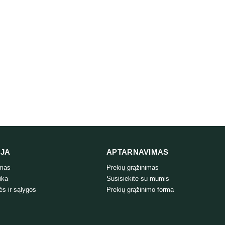
IJA
APTARNAVIMAS
ymas
Prekių grąžinimas
ika
Susisiekite su mumis
ės ir sąlygos
Prekių grąžinimo forma