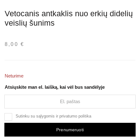
Vetocanis antkaklis nuo erkių didelių
veislių šunims
8,00
€
Neturime
Atsiųskite man el. laišką, kai vėl bus sandėlyje
Sutinku su
sąlygomis
ir
privatumo politika
Prenumeruoti