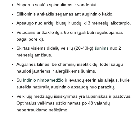
Atsparus saulės spinduliams ir vandeniui.
Silikoninis antkaklis segamas ant augintinio kaklo.
Apsaugo nuo erkių, blusų ir uodų iki 3 mėnesių laikotarpio.
Vetocanis antkaklio ilgis 65 cm (gali būti reguliuojamas
pagal poreikį).
Skirtas visiems didelių veislių (20-40kg)
šunims
nuo 2
mėnesių amžiaus.
Augalinės kilmės, be cheminių insekticidų, todėl saugu
naudoti jautriems ir alergiškiems šunims.
Su
Indinio nimbamedžio
ir levandų eteriniais aliejais, kurie
suteikia natūralią augintinio apsaugą nuo parazitų.
Veikliųjų medžiagų išsiskyrimas yra laipsniškas ir pastovus.
Optimalus veikimas užtikrinamas po 48 valandų
nepertraukiamo nešiojimo.