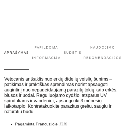
PAPILDOMA
NAUDOJIMO
APRAŠYMAS
SUDĖTIS
INFORMACIJA
REKOMENDACIJOS
Vetocanis antkaklis nuo erkių didelių veislių šunims –
patikimas ir praktiškas sprendimas norint apsaugoti
augintinį nuo nepageidaujamų parazitų tokių kaip erkės,
blusos ir uodai. Reguliuojamo dydžio, atsparus UV
spinduliams ir vandeniui, apsaugo iki 3 mėnesių
laikotarpio. Kontratakuokite parazitus greitu, saugiu ir
natūraliu būdu.
Pagaminta Prancūzijoje 🇫🇷