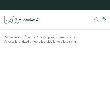
Pagrindinis
/
Šunims
/
Šunų prekių gamintojai
/
Vetocanis antkaklis nuo erkių didelių veislių šunims