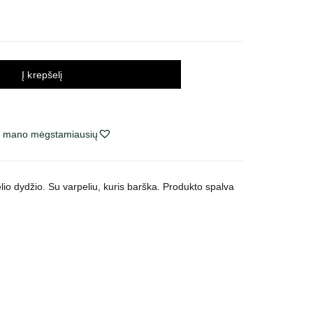
Į krepšelį
ie mano mėgstamiausių
elio dydžio. Su varpeliu, kuris barška. Produkto spalva