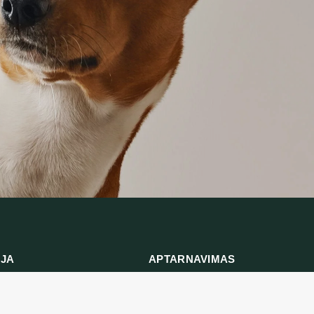
IJA
APTARNAVIMAS
ymas
Prekių grąžinimas
ika
Susisiekite su mumis
ės ir sąlygos
Prekių grąžinimo forma