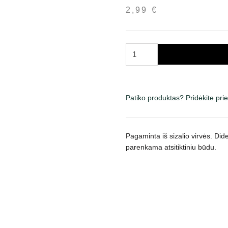
2,99
€
produkto
kiekis:
Trixie
žaislas
katėms
Patiko produktas? Pridėkite pr
pelytė
xxl,
su
Pagaminta iš sizalio virvės. Did
varpeliu,
parenkama atsitiktiniu būdu.
įv.
spalvų,
1
vnt