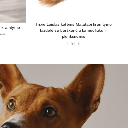
Trixie žaislas katėms Matatabi kramtymo
bi kramtymo
lazdelė su barškančiu kamuoliuku ir
tais
plunksnomis
2,99
€