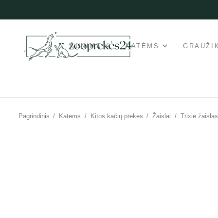
ŠUNIMS
KATĖMS
GRAUŽI
Pagrindinis
/
Katėms
/
Kitos kačių prekės
/
Žaislai
/
Trixie žaisla