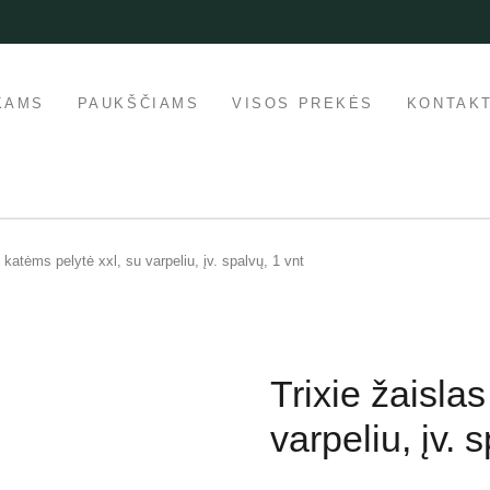
KAMS
PAUKŠČIAMS
VISOS PREKĖS
KONTAKT
s katėms pelytė xxl, su varpeliu, įv. spalvų, 1 vnt
Trixie žaisla
varpeliu, įv. 