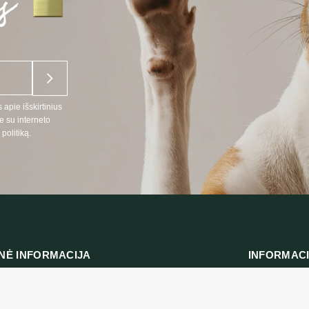
 apie išskirtinius
e su interneto
politiką.
NĖ INFORMACIJA
INFORMAC
:
Prekių pristat
666
Privatumo polit
 telefonu LT, RU kalbomis)
Pirkimo taisykl