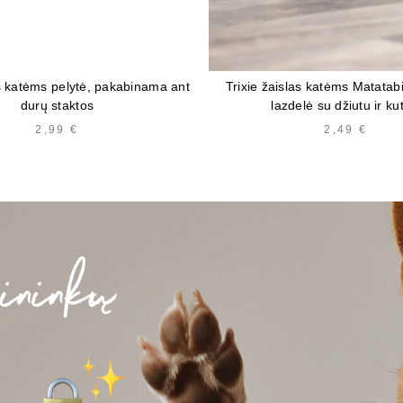
as katėms pelytė, pakabinama ant
Trixie žaislas katėms Matata
durų staktos
lazdelė su džiutu ir ku
2,99
€
2,49
€