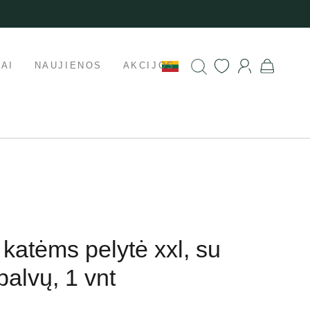
AI
NAUJIENOS
AKCIJOS
s katėms pelytė xxl, su
spalvų, 1 vnt