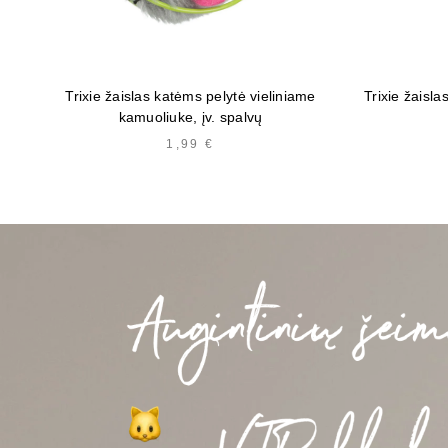
Trixie žaislas katėms pelytė vieliniame
Trixie žaisl
kamuoliuke, įv. spalvų
1,99
€