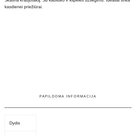
Skatina kraujotaką. Su kabliuko ir kilpelės užsegimu. I
dealiai tinka
kasdienei priežiūrai.
PAPILDOMA INFORMACIJA
Dydis