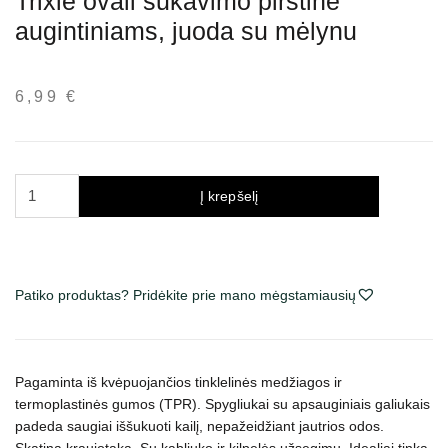
Trixie ovali šukavimo pirštinė
augintiniams, juoda su mėlynu
6,99
€
produkto
Į krepšelį
kiekis:
Trixie
ovali
šukavimo
Patiko produktas? Pridėkite prie mano mėgstamiausių
pirštinė
augintiniams,
juoda
su
Pagaminta iš kvėpuojančios tinklelinės medžiagos ir
mėlynu
termoplastinės gumos (TPR). Spygliukai su apsauginiais galiukais
padeda saugiai iššukuoti kailį, nepažeidžiant jautrios odos.