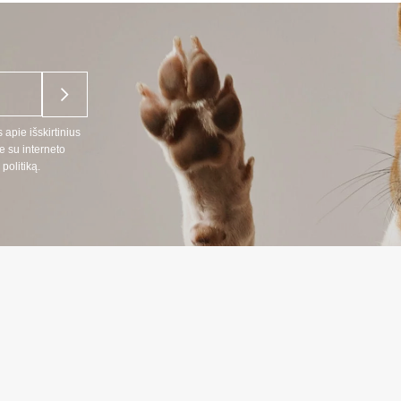
 apie išskirtinius
e su interneto
politiką.
NĖ INFORMACIJA
INFORMAC
:
Prekių pristat
666
Privatumo polit