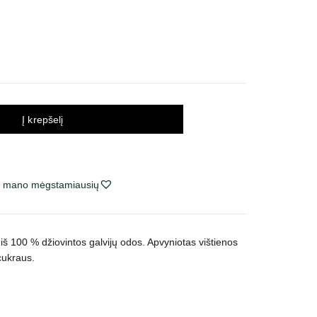
Į krepšelį
ie mano mėgstamiausių
š 100 % džiovintos galvijų odos. Apvyniotas vištienos
cukraus.