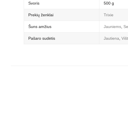
Svoris
500 g
Prekių ženklai
Trixie
Šuns amžius
Jauniems
,
Se
Pašaro sudėtis
Jautiena
,
Viš