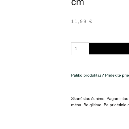
cm
11,99
€
produkto
kiekis:
Trixie
Mega
mazgų
Patiko produktas? Pridėkite pr
kaulas
su
vištiena
Skanėstas šunims.
Pagamintas i
šunims,
mėsa.
Be glitimo. Be pridėtinio 
didelio
dydžio,
40
cm