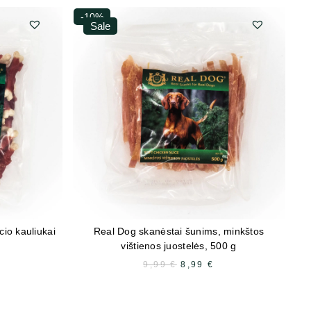
-10%
-
Sale
io kauliukai
Real Dog skanėstai šunims, minkštos
vištienos juostelės, 500 g
Ė
ABARTINĖ
9,99
€
PRADINĖ
8,99
€
DABARTINĖ
AINA
KAINA
KAINA
RA:
BUVO:
YRA:
,99 €.
9,99 €.
8,99 €.