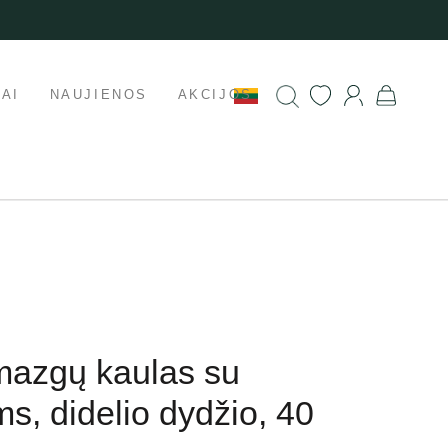
AI
NAUJIENOS
AKCIJOS
mazgų kaulas su
ms, didelio dydžio, 40