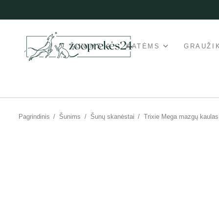
ŠUNIMS
KATĖMS
GRAUŽI
Pagrindinis
/
Šunims
/
Šunų skanėstai
/
Trixie Mega mazgų kaulas 