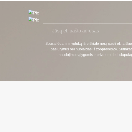
E
*
l.
p
a
Spustelėdami mygtuką išreiškiate norą gauti el. laiškus
š
pasiūlymus bei nuolaidas iš zooprekes24. Sutinkat
t
naudojimo sąlygomis ir privatumo bei slapukų 
a
s
KONTAKTI
TELEFONAS
+370 624 00 