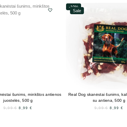
-10%
Sale
nėstai šunims, minkštos antienos
Real Dog skanėstai šunims, kalc
juostelės, 500 g
su antiena, 500 g
9,99
€
PRADINĖ
8,99
€
DABARTINĖ
9,99
€
PRADIN
8,99
€
D
KAINA
KAINA
KAINA
K
BUVO:
YRA:
BUVO:
Y
9,99 €.
8,99 €.
9,99 €.
8