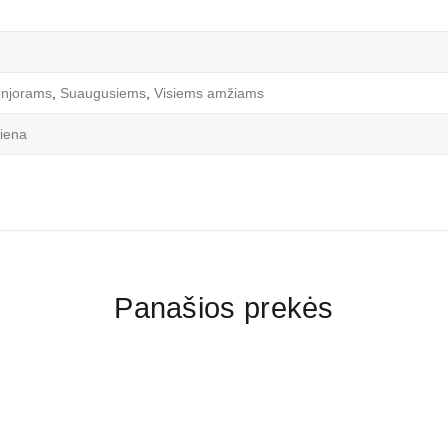
njorams
,
Suaugusiems
,
Visiems amžiams
tiena
Panašios prekės