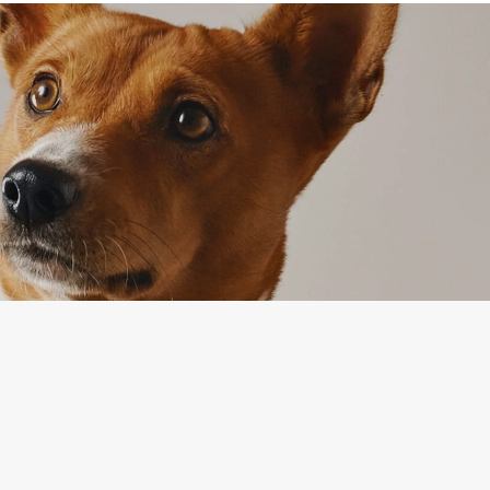
IJA
APTARNAVIMAS
ymas
Prekių grąžinimas
ika
Susisiekite su mumis