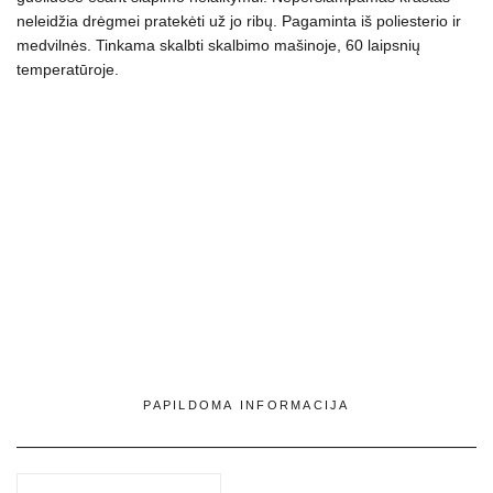
vnt
neleidžia drėgmei pratekėti už jo ribų. Pagaminta iš poliesterio ir
medvilnės. Tinkama skalbti skalbimo mašinoje, 60 laipsnių
temperatūroje.
PAPILDOMA INFORMACIJA