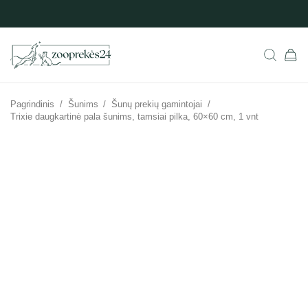
Pagrindinis
/
Šunims
/
Šunų prekių gamintojai
/
Trixie daugkartinė pala šunims, tamsiai pilka, 60×60 cm, 1 vnt