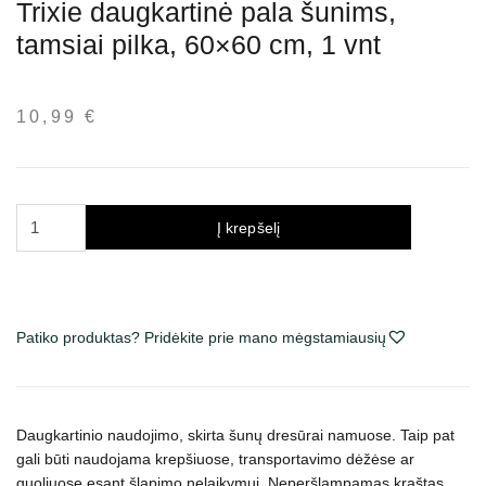
Trixie daugkartinė pala šunims,
tamsiai pilka, 60×60 cm, 1 vnt
10,99
€
produkto
Į krepšelį
kiekis:
Trixie
daugkartinė
pala
Patiko produktas? Pridėkite prie mano mėgstamiausių
šunims,
tamsiai
pilka,
60x60
Daugkartinio naudojimo, skirta šunų dresūrai namuose. Taip pat
cm,
gali būti naudojama krepšiuose, transportavimo dėžėse ar
1
guoliuose esant šlapimo nelaikymui. Neperšlampamas kraštas