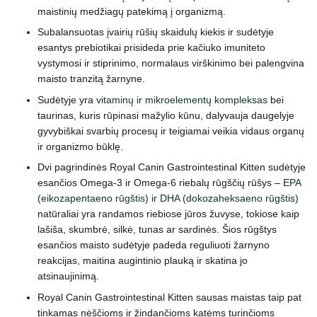
maistinių medžiagų patekimą į organizmą.
Subalansuotas įvairių rūšių skaidulų kiekis ir sudėtyje
esantys prebiotikai prisideda prie kačiuko imuniteto
vystymosi ir stiprinimo, normalaus virškinimo bei palengvina
maisto tranzitą žarnyne.
Sudėtyje yra
vitaminų ir mikroelementų kompleksas
bei
taurinas, kuris rūpinasi mažylio kūnu, dalyvauja daugelyje
gyvybiškai svarbių procesų ir teigiamai veikia vidaus organų
ir organizmo būklę.
Dvi pagrindinės Royal Canin Gastrointestinal Kitten sudėtyje
esančios Omega-3 ir Omega-6 riebalų rūgščių rūšys –
EPA
(eikozapentaeno rūgštis) ir DHA (dokozaheksaeno rūgštis)
natūraliai yra randamos riebiose jūros žuvyse, tokiose kaip
lašiša, skumbrė, silkė, tunas ar sardinės. Šios rūgštys
esančios maisto sudėtyje padeda reguliuoti žarnyno
reakcijas, maitina augintinio plauką ir skatina jo
atsinaujinimą.
Royal Canin Gastrointestinal Kitten sausas maistas taip pat
tinkamas nėščioms ir žindančioms katėms turinčioms