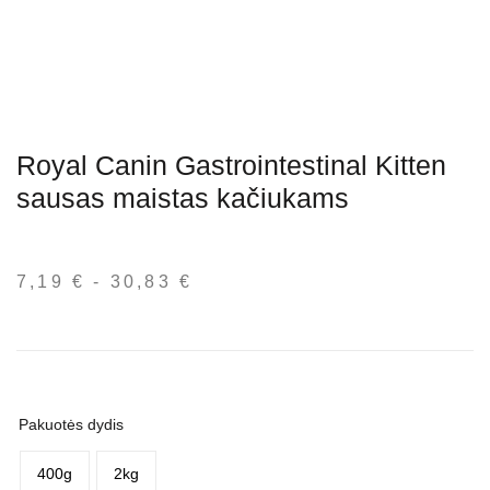
Royal Canin Gastrointestinal Kitten
sausas maistas kačiukams
7,19
€
-
30,83
€
Kainų
intervalas:
nuo
7,19 €
iki
30,83 €
Pakuotės dydis
400g
2kg