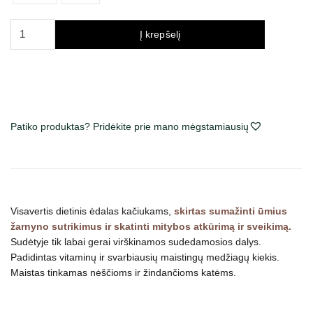
produkto
Į krepšelį
kiekis:
Royal
Canin
Gastrointestinal
Kitten
Patiko produktas? Pridėkite prie mano mėgstamiausių
sausas
maistas
kačiukams
Visavertis dietinis ėdalas kačiukams,
skirtas sumažinti ūmius
žarnyno sutrikimus ir skatinti mitybos atkūrimą ir sveikimą.
Sudėtyje tik labai gerai virškinamos sudedamosios dalys.
Padidintas vitaminų ir svarbiausių maistingų medžiagų kiekis.
Maistas tinkamas nėščioms ir žindančioms katėms.