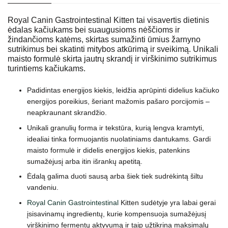
Royal Canin Gastrointestinal Kitten tai visavertis dietinis
ėdalas kačiukams bei suaugusioms nėščioms ir
žindančioms katėms, skirtas sumažinti ūmius žarnyno
sutrikimus bei skatinti mitybos atkūrimą ir sveikimą. Unikali
maisto formulė skirta jautrų skrandį ir virškinimo sutrikimus
turintiems kačiukams.
Padidintas energijos kiekis, leidžia aprūpinti didelius kačiuko
energijos poreikius, šeriant mažomis pašaro porcijomis –
neapkraunant skrandžio.
Unikali granulių forma ir tekstūra, kurią lengva kramtyti,
idealiai tinka formuojantis nuolatiniams dantukams. Gardi
maisto formulė ir didelis energijos kiekis, patenkins
sumažėjusį arba itin išrankų apetitą.
Ėdalą galima duoti sausą arba šiek tiek sudrėkintą šiltu
vandeniu.
Royal Canin Gastrointestinal
Kitten sudėtyje yra labai gerai
įsisavinamų ingredientų, kurie kompensuoja sumažėjusį
virškinimo fermentų aktyvumą ir taip užtikrina maksimalų