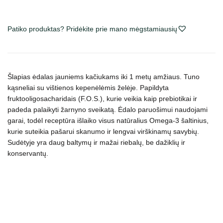
Natural
Kitten
Patiko produktas? Pridėkite prie mano mėgstamiausių
Tuna
&
Chicken
Liver
Šlapias ėdalas jauniems kačiukams iki 1 metų amžiaus. T
uno
konservai
kąsneliai su vištienos kepenėlėmis želėje.
Papildyta
kačiukams
fruktooligosacharidais (F.O.S.), kurie veikia kaip prebiotikai ir
drebučiuose
padeda palaikyti žarnyno sveikatą. Ėdalo paruošimui naudojami
garai, todėl receptūra išlaiko visus natūralius Omega-3 šaltinius,
kurie suteikia pašarui skanumo ir lengvai virškinamų savybių.
Sudėtyje yra daug baltymų ir mažai riebalų, be dažiklių ir
konservantų.