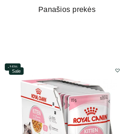
Panašios prekės
-16%
Sale