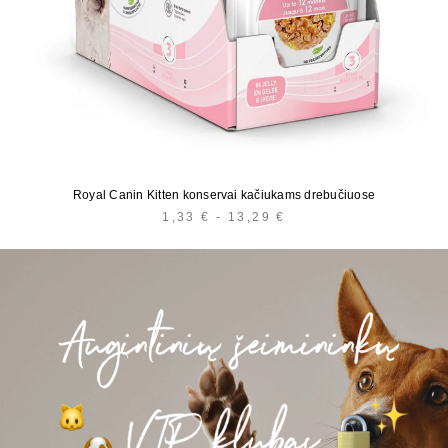
Royal Canin Kitten konservai kačiukams drebučiuose
1,33
€
-
13,29
€
KAINŲ
INTERVALAS:
NUO
1,33 €
IKI
13,29 €