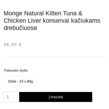
Monge Natural Kitten Tuna &
Chicken Liver konservai kačiukams
drebučiuose
38,99
€
Pakuotės dydis
Dėžė - 24 x 80g
produkto
Į krepšelį
kiekis:
Monge