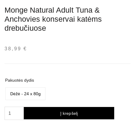
Monge Natural Adult Tuna &
Anchovies konservai katėms
drebučiuose
38,99
€
Pakuotės dydis
Dėžė - 24 x 80g
produkto
Į krepšelį
kiekis:
Monge
Natural