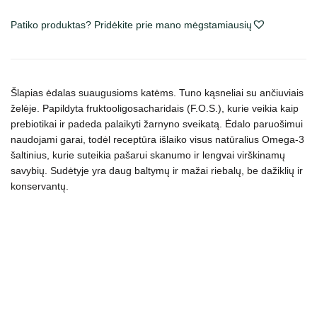
Adult
Patiko produktas? Pridėkite prie mano mėgstamiausių
Tuna
&
Anchovies
konservai
Šlapias ėdalas suaugusioms katėms. T
uno kąsneliai su ančiuviais
katėms
želėje.
Papildyta fruktooligosacharidais (F.O.S.), kurie veikia kaip
drebučiuose
prebiotikai ir padeda palaikyti žarnyno sveikatą. Ėdalo paruošimui
naudojami garai, todėl receptūra išlaiko visus natūralius Omega-3
šaltinius, kurie suteikia pašarui skanumo ir lengvai virškinamų
savybių. Sudėtyje yra daug baltymų ir mažai riebalų, be dažiklių ir
konservantų.