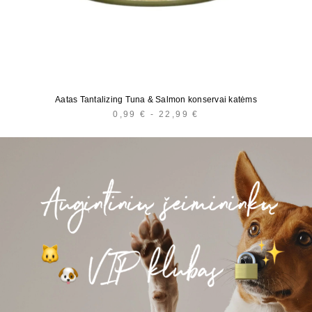
Aatas Tantalizing Tuna & Salmon konservai katėms
0,99
€
-
22,99
€
KAINŲ
INTERVALAS:
NUO
0,99 €
IKI
22,99 €