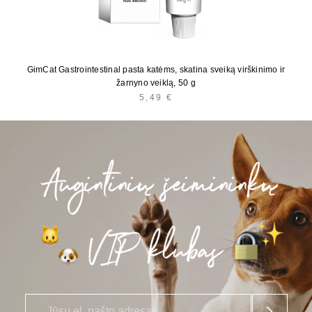
GimCat Gastrointestinal pasta katėms, skatina sveiką virškinimo ir
žarnyno veiklą, 50 g
5,49
€
E
*