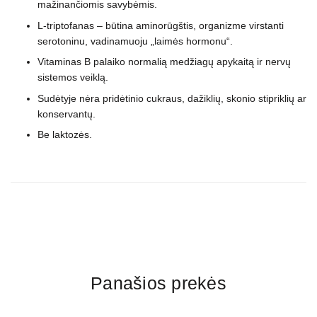
mažinančiomis savybėmis.
L-triptofanas – būtina aminorūgštis, organizme virstanti
serotoninu, vadinamuoju „laimės hormonu“.
Vitaminas B palaiko normalią medžiagų apykaitą ir nervų
sistemos veiklą.
Sudėtyje nėra pridėtinio cukraus, dažiklių, skonio stipriklių ar
konservantų.
Be laktozės.
Panašios prekės