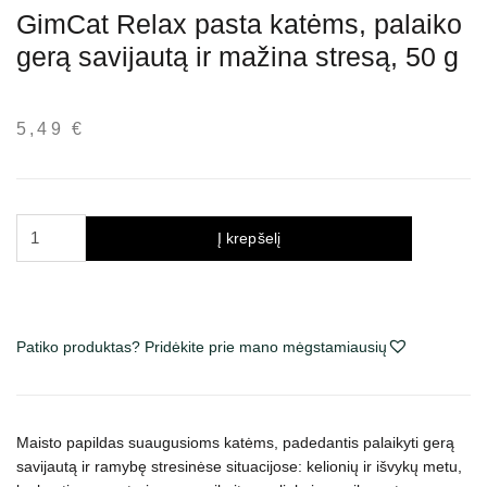
GimCat Relax pasta katėms, palaiko
gerą savijautą ir mažina stresą, 50 g
5,49
€
produkto
Į krepšelį
kiekis:
GimCat
Relax
pasta
Patiko produktas? Pridėkite prie mano mėgstamiausių
katėms,
palaiko
gerą
savijautą
Maisto papildas suaugusioms katėms, padedantis palaikyti gerą
ir
savijautą ir ramybę stresinėse situacijose: kelionių ir išvykų metu,