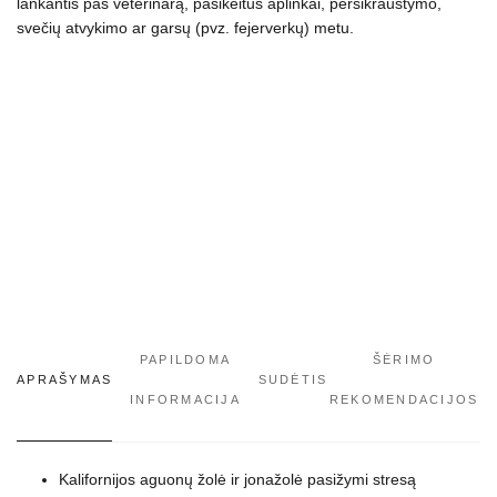
mažina
lankantis pas veterinarą, pasikeitus aplinkai, persikraustymo,
stresą,
svečių atvykimo ar garsų (pvz. fejerverkų) metu.
50
g
PAPILDOMA
ŠĖRIMO
APRAŠYMAS
SUDĖTIS
INFORMACIJA
REKOMENDACIJOS
Kalifornijos aguonų žolė ir jonažolė pasižymi stresą