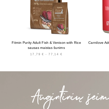
Fitmin Purity Adult Fish & Venison with Rice
Carnilove Ad
sausas maistas šunims
17,79
€
-
77,14
€
KAINŲ
INTERVALAS:
NUO
17,79 €
IKI
77,14 €