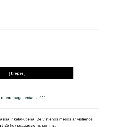
Į krepšelį
ie mano mėgstamiausių
ašiša ir kalakutiena. Be vištienos mėsos ar vištienos
 (virš 25 kg) suaugusiems šunims.