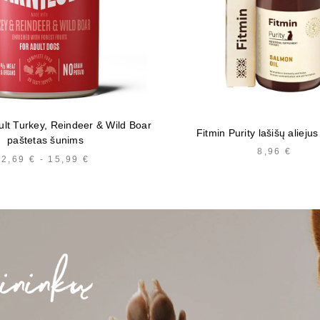
ult Turkey, Reindeer & Wild Boar
Fitmin Purity lašišų alieju
paštetas šunims
8,96
€
2,69
€
-
15,99
€
KAINŲ
INTERVALAS:
NUO
2,69 €
IKI
15,99 €