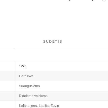
Breed
sausas
maistas
šunims
SUDĖTIS
12kg
Carnilove
Suaugusiems
Didelėms veislėms
Kalakutiena
,
Lašiša
,
Žuvis