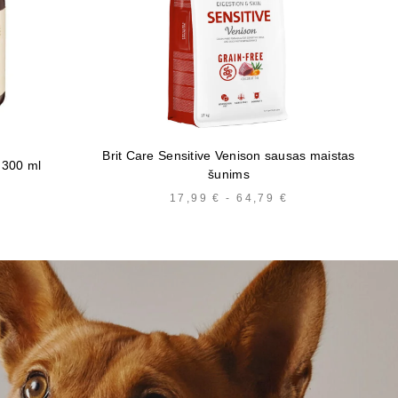
Brit Care Sensitive Venison sausas maistas
s 300 ml
šunims
17,99
€
-
64,79
€
KAINŲ
INTERVALAS:
NUO
17,99 €
IKI
64,79 €