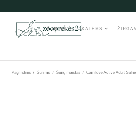
ŠUNIMS
KATĖMS
ŽIRGA
Pagrindinis
/
Šunims
/
Šunų maistas
/
Carnilove Active Adult Sal