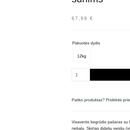
67,99
€
Pakuotės dydis
12kg
produkto
kiekis:
Carnilove
Active
Adult
Patiko produktas? Pridėkite pr
Salmon
&
Turkey
Visavertis begrūdis pašaras su l
Large
riebalų. Skirtas didelių veislių