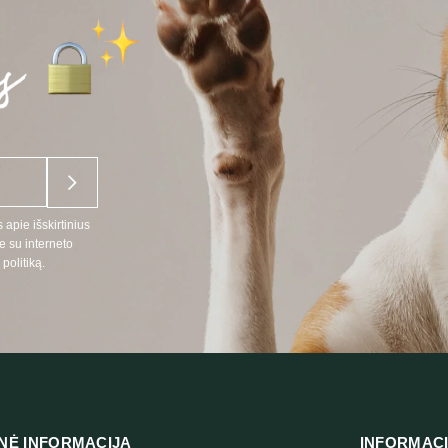
 apie išskirtinius
e su interneto
politiką.
NĖ INFORMACIJA
INFORMAC