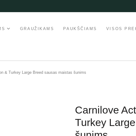
MS
GRAUŽIKAMS
PAUKŠČIAMS
VISOS PRE
mon & Turkey Large Breed sausas maistas šunims
Carnilove Ac
Turkey Large
šunims