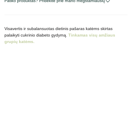
Patiko produktas? Pridėkite prie mano mėgstamiausių
Diabetes
konservai
katėms
Visavertis ir subalansuotas dietinis pašaras katėms skirtas
palaikyti cukrinio diabeto gydymą.
Tinkamas visų amžiaus
grupių katėms.