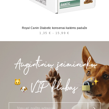
Royal Canin Diabetic konservai katėms padaže
1,35
€
-
15,99
€
KAINŲ
INTERVALAS:
NUO
1,35 €
IKI
15,99 €
E
*