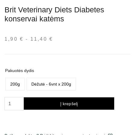
Brit Veterinary Diets Diabetes
konservai katėms
1,90
€
-
11,40
€
Kainų
intervalas:
nuo
1,90 €
iki
Pakuotės dydis
11,40 €
200g
Dėžutė - 6vnt x 200g
produkto
Į krepšelį
kiekis:
Brit
Veterinary
Diets