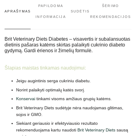
PAPILDOMA
ŠĖRIMO
APRAŠYMAS
SUDĖTIS
INFORMACIJA
REKOMENDACIJOS
Brit Veterinary Diets Diabetes – visavertis ir subalansuotas
dietinis pašaras katėms skirtas palaikyti cukrinio diabeto
gydymą. Gardi ėrienos ir žirnelių formulė.
Šlapias maistas tinkamas naudojimui:
Jeigu augintinis serga cukriniu diabetu.
Norint palaikyti optimalų katės svorį.
Konservai
tinkami visoms amžiaus grupių katėms.
Brit Veterinary Diets sudėtyje nėra naudojamas glitimas,
sojos ir GMO.
Siekiant geriausio ir efektyviausio rezultato
rekomenduojama kartu naudoti
Brit Veterinary Diets
sausą