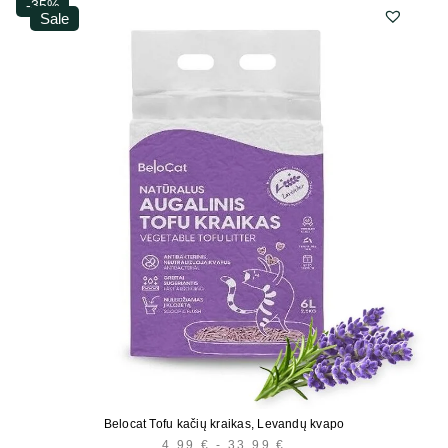
-35%
Sale
Belocat Tofu kačių kraikas, Levandų kvapo
4,99
€
-
33,99
€
KAINŲ