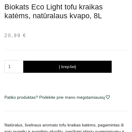
Biokats Eco Light tofu kraikas
katėms, natūralaus kvapo, 8L
20,99
€
produkto
Į krepšelį
kiekis:
Biokats
Eco
Light
Patiko produktas? Pridėkite prie mano mėgstamiausių
tofu
kraikas
katėms,
natūralaus
Natūralus, švelnaus aromato tofu kraikas katėms, pagamintas iš
kvapo,
sojų pupelių ir augalinių pluoštų, pasižymi stipriu sugeriamumu ir