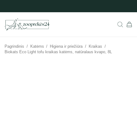
Pagrindinis
/
Katėms
/
Higiena ir priežiūra
/
Kraikas
/
Biokats Eco Light tofu kraikas katėms, natūralaus kvapo, 8L