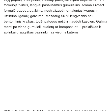
8L
formuoja tvirtus, lengvai pašalinamus gumulėlius. Aroma Protect
formulė padeda patikimai neutralizuoti nemalonius kvapus ir
užtikrina ilgalaikį gaivumą. Maždaug 50 % lengvesnis nei
bentonitinis kraikas, todėl patogus nešti ir naudoti kasdien. Galima
mesti po vieną gumulėlį į tualetą ar kompostuoti – praktiškas ir
aplinkai draugiškas pasirinkimas visoms katėms.
PAPILDOMA INFORMACIJA
NAUDOJIMO REKOMENDACIJOS