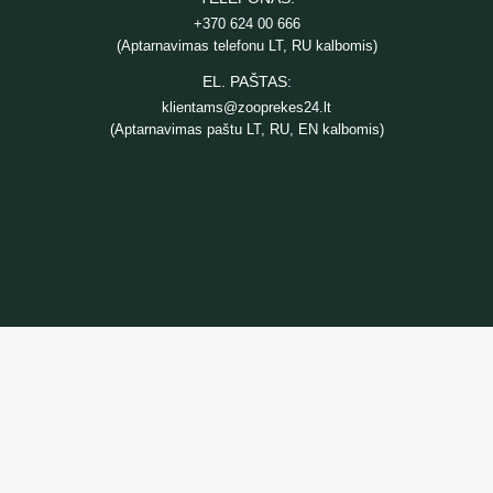
+370 624 00 666
(Aptarnavimas telefonu LT, RU kalbomis)
EL. PAŠTAS:
klientams@zooprekes24.lt
(Aptarnavimas paštu LT, RU, EN kalbomis)
INFORMACIJA
Prekių pristatymas
Privatumo politika
Pirkimo taisyklės ir sąlygos