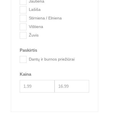
Jautiena
Lašiša
Stirniena / Elniena
Vištiena
Žuvis
Paskirtis
Wanpy 
Dantų ir burnos priežiūrai
Kaina