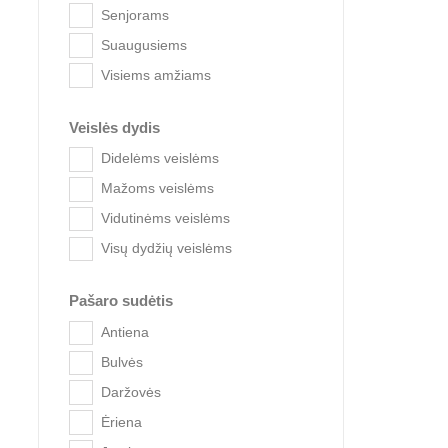
Senjorams
Suaugusiems
Visiems amžiams
Veislės dydis
Didelėms veislėms
Mažoms veislėms
Vidutinėms veislėms
Wanpy Du
Visų dydžių veislėms
Pašaro sudėtis
Antiena
Bulvės
Daržovės
Ėriena