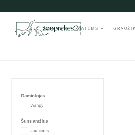
ŠUNIMS
KATĖMS
GRAUŽI
Gamintojas
Wanpy
Šuns amžius
Jauniems