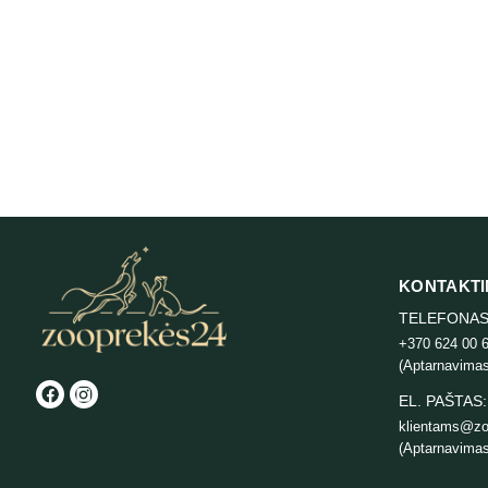
Prof
Potat
KONTAKTI
TELEFONAS
+370 624 00 
(Aptarnavimas
EL. PAŠTAS:
klientams@zo
(Aptarnavimas