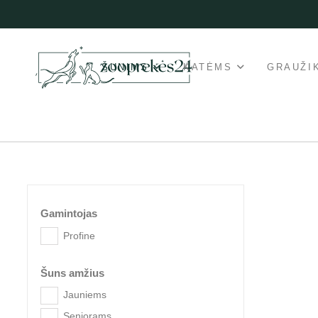
ŠUNIMS
KATĖMS
GRAUŽI
Gamintojas
Profine
Šuns amžius
Jauniems
Senjorams