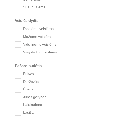
Suaugusiems
Veislės dydis
Didelėms veislėms
Mažoms veislėms
Vidutinėms veislėms
Visų dydžių veislėms
Profi
Pašaro sudėtis
Bulvės
Daržovės
Ėriena
Jūros gėrybės
Kalakutiena
Lašiša