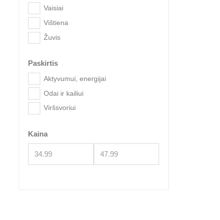
Vaisiai
Vištiena
Žuvis
Paskirtis
Profi
Aktyvumui, energijai
Potat
Odai ir kailiui
Viršsvoriui
Kaina