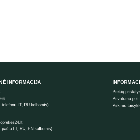
ine Adult Large Breed Chicken &
Profine Adult Chicken & Po
oes sausas maistas šunims 12 kg
maistas šunims 1
34,99
€
34,99
€
NĖ INFORMACIJA
INFORMAC
:
Prekių pristat
666
Privatumo polit
 telefonu LT, RU kalbomis)
Pirkimo taisykl
oprekes24.lt
 paštu LT, RU, EN kalbomis)