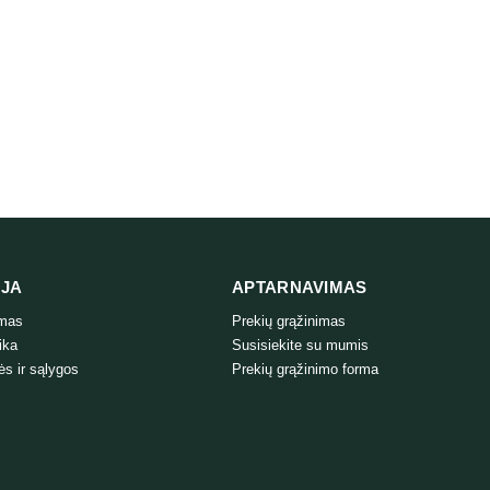
tatoes sausas
2 kg
IJA
APTARNAVIMAS
ymas
Prekių grąžinimas
ika
Susisiekite su mumis
ės ir sąlygos
Prekių grąžinimo forma